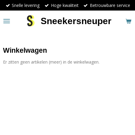
Snelle levering
Hoge kwaliteit
Betrouwbare service
Ga
direct
naar
Sneekersneuper
de
hoofdinhoud
Winkelwagen
Er zitten geen artikelen (meer) in de winkelwagen.