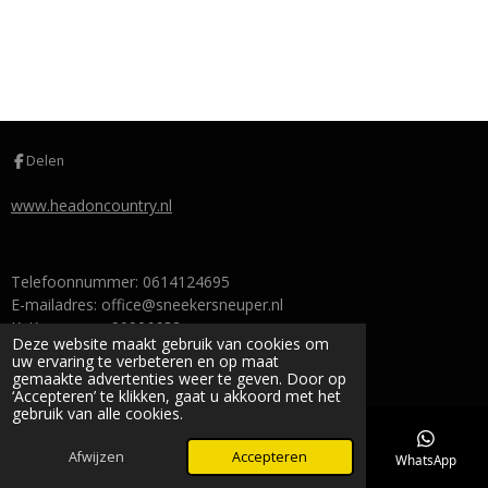
Delen
www.headoncountry.nl
Telefoonnummer: 0614124695
E-mailadres: office@sneekersneuper.nl
KvK-nummer: 90906632
Deze website maakt gebruik van cookies om
BTW-identificatienummer: NL004851382B51
uw ervaring te verbeteren en op maat
© 2024 sneekersneuper
gemaakte advertenties weer te geven. Door op
‘Accepteren’ te klikken, gaat u akkoord met het
gebruik van alle cookies.
Afwijzen
Accepteren
E-mailadres
Telefoonnummer
Facebook
WhatsApp