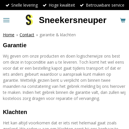
Snelle levering
Hoge kwaliteit
Betrouwbare service
Ga
direct
naar
Sneekersneuper
de
hoofdinhoud
Home
»
Contact
»
garantie & klachten
Garantie
Wij geven om onze producten en doen logischerwijze ons best
om deze in topconditie aan u te leveren. Toch komt het wel eens
voor dat er een bestelling kapot gaat tijdens transport of dat er
iets anders gebeurt waardoor u aanspraak kunt maken op
garantie. Wettelijk gezien bent u verplicht om binnen twee
maanden na constatering van het gebrek melding bij ons hierover
te maken. Indien het gebrek binnen de garantie valt, dan zullen wij
kosteloos zorg dragen voor reparatie of vervanging.
Klachten
Het kan altijd voorkomen dat er iets niet helemaal gaat zoals
gepland. We raden u aan om klachten eerst bij ons kenbaar te