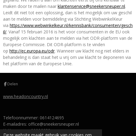
maken door te mailen naar
klantenservice@sneekersneuper.nl
.
Leidt dit niet tot een oplossing, dan is het mogelijk om uw geschil
aan te melden voor bemiddeling via Stichting WebwinkelKeur
via
https://www.webwinkelkeur.nl/kennisbank/consumenten/gesch
il/
. Vanaf 15 februari 2016 is het voor consumenten in de EU ook
mogelijk om klachten aan te melden via het ODR-platform van de
Europese Commissie. Dit ODR-platform is te vinden
op
http://ec.europa.eu/odr
. Wanneer uw klacht nog niet elders in
behandeling is dan staat het u vrij om uw klacht te deponeren via
het platform van de Europese Unie.
Delen
www.headoncountry.nl
Telefoonnummer: 0614124695
E-mailadres: office@sneekersneuper.nl
KvK-nummer: 90906632
Deze website maakt gebruik van cookies om