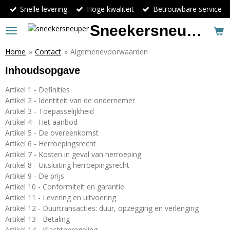
Snelle levering
Hoge kwaliteit
Betrouwbare service
Ga
direct
Sneekersneuper
naar
de
Home
»
Contact
»
Algemenevoorwaarden
hoofdinhoud
Inhoudsopgave
Artikel 1 - Definities
Artikel 2 - Identiteit van de ondernemer
Artikel 3 - Toepasselijkheid
Artikel 4 - Het aanbod
Artikel 5 - De overeenkomst
Artikel 6 - Herroepingsrecht
Artikel 7 - Kosten in geval van herroeping
Artikel 8 - Uitsluiting herroepingsrecht
Artikel 9 - De prijs
Artikel 10 - Conformiteit en garantie
Artikel 11 - Levering en uitvoering
Artikel 12 - Duurtransacties: duur, opzegging en verlenging
Artikel 13 - Betaling
Artikel 14 - Klachtenregeling