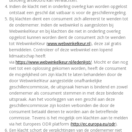
uitvoerig antwoord kan verwachten.
Indien de klacht niet in onderling overleg kan worden opgelost
ontstaat een geschil dat vatbaar is voor de geschillenregeling.
Bij klachten dient een consument zich allereerst te wenden tot
de ondernemer. Indien de webwinkel is aangesloten bij
WebwinkelKeur en bij klachten die niet in onderling overleg
opgelost kunnen worden dient de consument zich te wenden
tot WebwinkelKeur (
www.webwinkelkeur.nl
), deze zal gratis
bemiddelen. Controleer of deze webwinkel een lopend
lidmaatschap heeft
via
https://www.webwinkelkeur.nl/ledenlijst/
. Mocht er dan nog
niet tot een oplossing gekomen worden, heeft de consument
de mogelijkheid om zijn klacht te laten behandelen door de
door WebwinkelKeur aangestelde onafhankelijke
geschillencommissie, de uitspraak hiervan is bindend en zowel
ondernemer als consument stemmen in met deze bindende
uitspraak. Aan het voorleggen van een geschil aan deze
geschillencommissie zijn kosten verbonden die door de
consument betaald dienen te worden aan de betreffende
commissie. Tevens is het mogelijk om klachten aan te melden
via het Europees ODR platform (
http://ec.europa.eu/odr
).
Een klacht schort de verplichtingen van de ondernemer niet