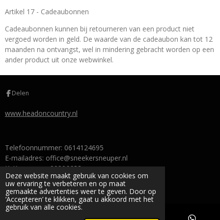
Artikel 17 - Cadeaubonnen
Cadeaubonnen kunnen bij retourneren van een product niet
vergoed worden in geld. De waarde van de cadeaubon kan tot 12
maanden na ontvangst, wel in mindering gebracht worden op een
ander product uit onze webwinkel.
Delen
www.headoncountry.nl
Telefoonnummer: 0614124695
E-mailadres: office@sneekersneuper.nl
KvK-nummer: 90906632
Deze website maakt gebruik van cookies om
BTW-identificatienummer: NL004851382B51
uw ervaring te verbeteren en op maat
© 2024 sneekersneuper
gemaakte advertenties weer te geven. Door op
‘Accepteren’ te klikken, gaat u akkoord met het
gebruik van alle cookies.